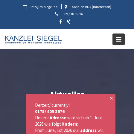
Skip
info@ra-siegel.de
Sophienstr. 4 (Innenstadt)
to
089 / 3836 7020
content
Aktuelles
✕
Derzeit/ currently!
0175/ 405 8676
Unsere
Adresse
wird sich ab 1. Juni
2026 wie folgt
ändern
:
From June, 1st 2026 our
address
will