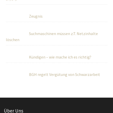
Zeugnis
Suchmaschinen müssen z.T. Netzinhalte
löschen
Kündigen – wie mache ich es richtig?
BGH regelt Vergütung von Schwarzarbeit
Über Uns