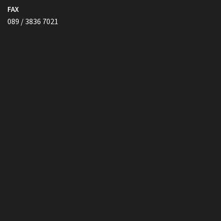
FAX
089 / 3836 7021
Vollmacht HIER herunterladen
Copyright © Kanzlei Siegel. Alle Rechte Vorbehalten.
Lawyer Zone by
Acme Themes
Impressum
Datenschutzerklärung