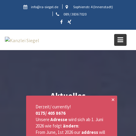
Skip
info@ra-siegel.de
Sophienstr. 4 (Innenstadt)
to
089 / 3836 7020
content
Aktuelles
✕
Derzeit/ currently!
0175/ 405 8676
Unsere
Adresse
wird sich ab 1. Juni
2026 wie folgt
ändern
:
From June, 1st 2026 our
address
will