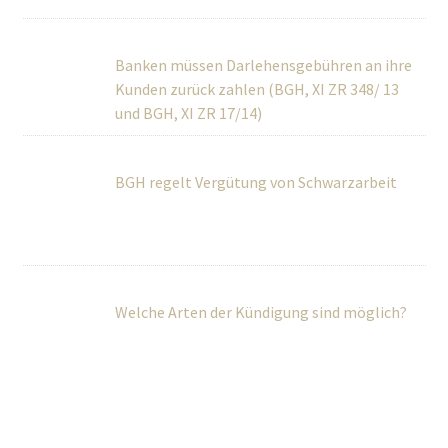
Banken müssen Darlehensgebühren an ihre
Kunden zurück zahlen (BGH, XI ZR 348/ 13 und BGH, XI ZR
17/14)
BGH regelt Vergütung von Schwarzarbeit
Welche Arten der Kündigung sind möglich?
Über Uns
Wir betreuen Privatpersonen sowie kleine und mittlere
Unternehmen umfassend in rechtlichen und steuerlichen
Fragen.