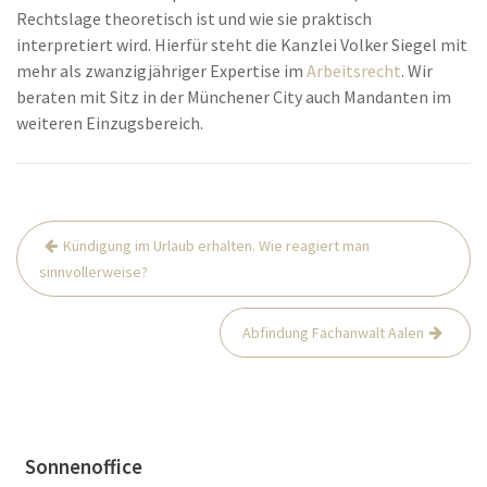
Rechtslage theoretisch ist und wie sie praktisch
interpretiert wird. Hierfür steht die Kanzlei Volker Siegel mit
mehr als zwanzigjähriger Expertise im
Arbeitsrecht
. Wir
beraten mit Sitz in der Münchener City auch Mandanten im
weiteren Einzugsbereich.
Beitrags-
Kündigung im Urlaub erhalten. Wie reagiert man
Navigation
sinnvollerweise?
Abfindung Fachanwalt Aalen
Sonnenoffice