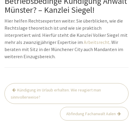
Betriebsbedinge Kündigung Anwalt
Münster? – Kanzlei Siegel!
Hier helfen Rechtsexperten weiter. Sie überblicken, wie die
Rechtslage theoretisch ist und wie sie praktisch
interpretiert wird. Hierfür steht die Kanzlei Volker Siegel mit
mehr als zwanzigjähriger Expertise im
Arbeitsrecht
. Wir
beraten mit Sitz in der Münchener City auch Mandanten im
weiteren Einzugsbereich.
Beitrags-
Kündigung im Urlaub erhalten. Wie reagiert man
Navigation
sinnvollerweise?
Abfindung Fachanwalt Aalen