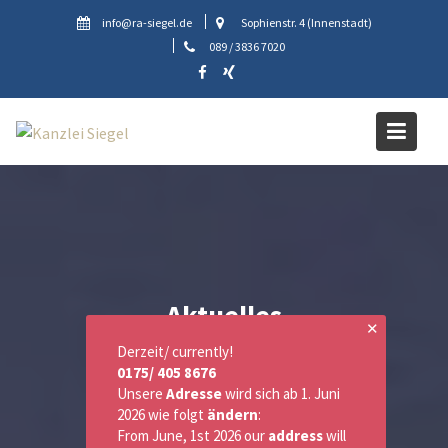
Skip
info@ra-siegel.de
Sophienstr. 4 (Innenstadt)
to
089 / 3836 7020
content
Aktuelles
✕
Derzeit/ currently!
0175/ 405 8676
Unsere
Adresse
wird sich ab 1. Juni
2026 wie folgt
ändern
:
From June, 1st 2026 our
address
will