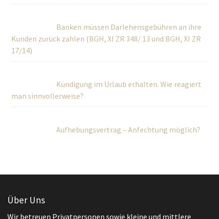
Banken müssen Darlehensgebühren an ihre
Kunden zurück zahlen (BGH, XI ZR 348/ 13 und BGH, XI ZR
17/14)
Kündigung im Urlaub erhalten. Wie reagiert
man sinnvollerweise?
Aufhebungsvertrag – Anfechtung möglich?
Über Uns
Wir betreuen Privatpersonen sowie kleine und mittlere