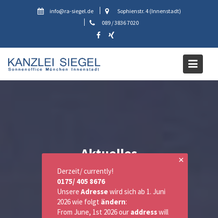
Skip
info@ra-siegel.de
Sophienstr. 4 (Innenstadt)
to
089 / 3836 7020
content
Aktuelles
✕
Derzeit/ currently!
0175/ 405 8676
Unsere
Adresse
wird sich ab 1. Juni
2026 wie folgt
ändern
:
From June, 1st 2026 our
address
will