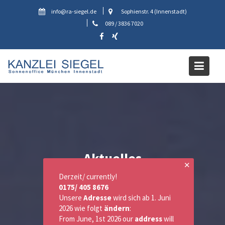
Skip
info@ra-siegel.de
Sophienstr. 4 (Innenstadt)
to
089 / 3836 7020
content
Aktuelles
✕
Derzeit/ currently!
0175/ 405 8676
Unsere
Adresse
wird sich ab 1. Juni
2026 wie folgt
ändern
:
From June, 1st 2026 our
address
will