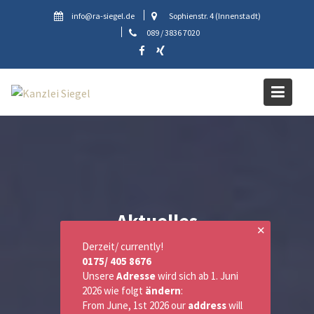
Skip
info@ra-siegel.de
Sophienstr. 4 (Innenstadt)
to
089 / 3836 7020
content
Aktuelles
✕
Derzeit/ currently!
0175/ 405 8676
Unsere
Adresse
wird sich ab 1. Juni
2026 wie folgt
ändern
:
From June, 1st 2026 our
address
will