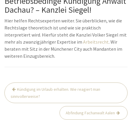
Betriebsbedinge Kündigung Anwalt
Dachau? – Kanzlei Siegel!
Hier helfen Rechtsexperten weiter. Sie überblicken, wie die
Rechtslage theoretisch ist und wie sie praktisch
interpretiert wird. Hierfür steht die Kanzlei Volker Siegel mit
mehr als zwanzigjähriger Expertise im
Arbeitsrecht
. Wir
beraten mit Sitz in der Münchener City auch Mandanten im
weiteren Einzugsbereich.
Beitrags-
Kündigung im Urlaub erhalten. Wie reagiert man
Navigation
sinnvollerweise?
Abfindung Fachanwalt Aalen