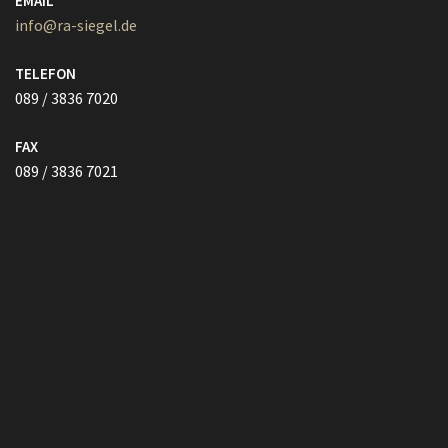
TELEFON
089 / 3836 7020
FAX
089 / 3836 7021
Vollmacht HIER herunterladen
Copyright © Kanzlei Siegel. Alle Rechte Vorbehalten.
Lawyer Zone by
Acme Themes
Impressum
Datenschutzerklärung