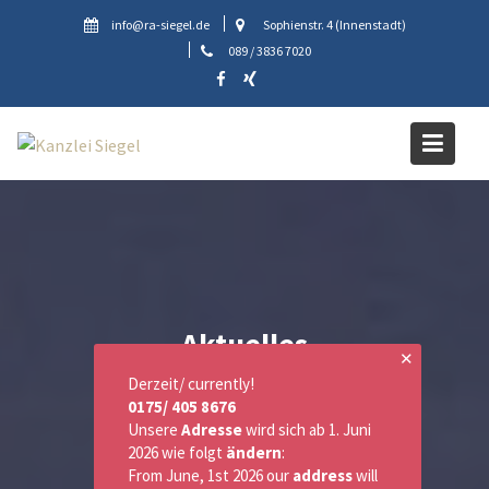
Skip
info@ra-siegel.de
Sophienstr. 4 (Innenstadt)
to
089 / 3836 7020
content
Aktuelles
✕
Derzeit/ currently!
0175/ 405 8676
Unsere
Adresse
wird sich ab 1. Juni
2026 wie folgt
ändern
:
From June, 1st 2026 our
address
will