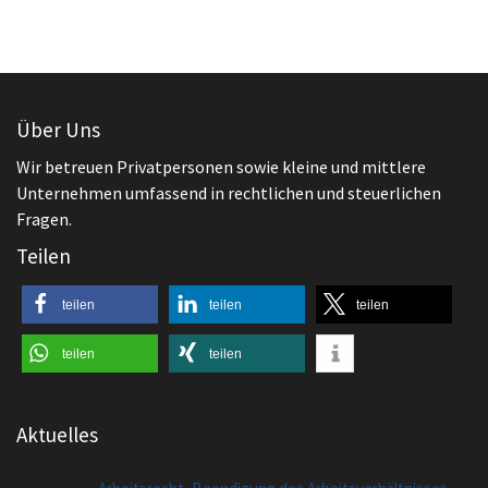
Über Uns
Wir betreuen Privatpersonen sowie kleine und mittlere
Unternehmen umfassend in rechtlichen und steuerlichen
Fragen.
Teilen
teilen
teilen
teilen
teilen
teilen
Aktuelles
,
Arbeitsrecht
Beendigung des Arbeitsverhältnisses
Kündigen – wie mache ich es richtig?