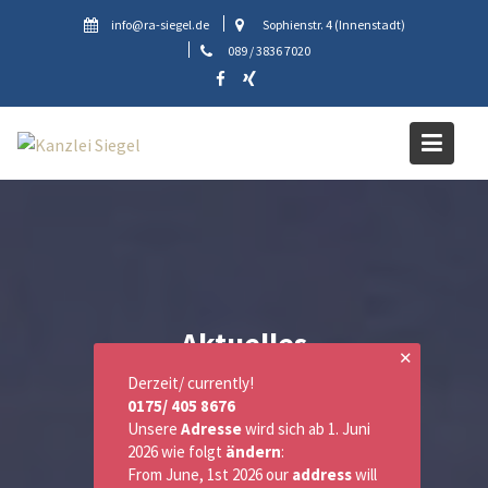
Skip
info@ra-siegel.de
Sophienstr. 4 (Innenstadt)
to
089 / 3836 7020
content
Aktuelles
✕
Derzeit/ currently!
0175/ 405 8676
Unsere
Adresse
wird sich ab 1. Juni
2026 wie folgt
ändern
:
From June, 1st 2026 our
address
will