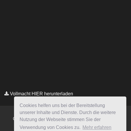
Vollmacht HIER herunterladen
Copyright © Kanzlei Siegel. Alle Rechte Vorbehalten.
Lawyer Zone by
Acme Themes
Impressum
Datenschutzerklärung
Cookies helfen uns bei der Bereitstellung
unserer Inhalte und Dienste. Durch die weitere
Nutzung der Webseite stimmen Sie der
Verwendung von Cookies zu.
Mehr erfahren