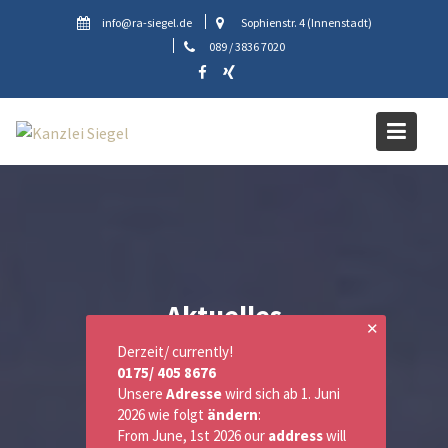
Skip
info@ra-siegel.de
Sophienstr. 4 (Innenstadt)
to
089 / 3836 7020
content
Aktuelles
✕
Derzeit/ currently!
0175/ 405 8676
Unsere
Adresse
wird sich ab 1. Juni
2026 wie folgt
ändern
:
From June, 1st 2026 our
address
will