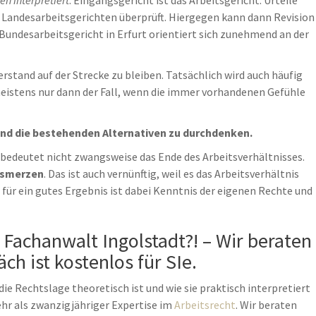
n interpretiert
. Eingangsgericht ist das Arbeitsgericht. Urteile
 Landesarbeitsgerichten überprüft. Hiergegen kann dann Revision
Bundesarbeitsgericht in Erfurt orientiert sich zunehmend an der
erstand auf der Strecke zu bleiben. Tatsächlich wird auch häufig
meistens nur dann der Fall, wenn die immer vorhandenen Gefühle
 und die bestehenden Alternativen zu durchdenken.
bedeutet nicht zwangsweise das Ende des Arbeitsverhältnisses.
usmerzen
. Das ist auch vernünftig, weil es das Arbeitsverhältnis
 für ein gutes Ergebnis ist dabei Kenntnis der eigenen Rechte und
Fachanwalt Ingolstadt?! – Wir beraten
ch ist kostenlos für SIe.
die Rechtslage theoretisch ist und wie sie praktisch interpretiert
mehr als zwanzigjähriger Expertise im
Arbeitsrecht
. Wir beraten