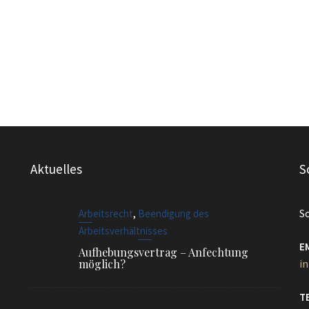
Aktuelles
S
,
S
Arbeitsrecht
Beendigung des
Arbeitsverhältnisses
E
Aufhebungsvertrag – Anfechtung
möglich?
i
T
,
Arbeitsrecht
Beginn des
08