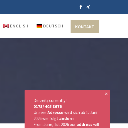
ENGLISH
DEUTSCH
KONTAKT
✕
Derzeit/ currently!
0175/ 405 8676
Unsere
Adresse
wird sich ab 1. Juni
2026 wie folgt
ändern
:
From June, 1st 2026 our
address
will