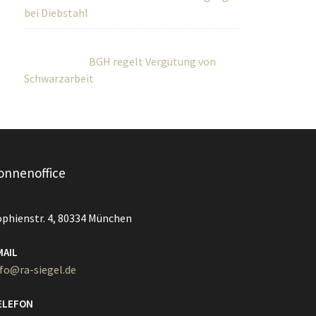
BGH regelt Vergütung von
Schwarzarbeit
onnenoffice
ophienstr. 4, 80334 München
MAIL
nfo@ra-siegel.de
ELEFON
9 / 3836 7020