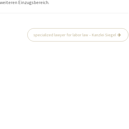
 weiteren Einzugsbereich.
specialized lawyer for labor law – Kanzlei Siegel