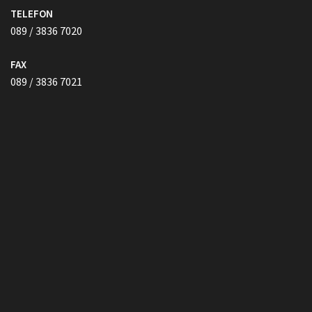
FAX
089 / 3836 7021
Vollmacht HIER herunterladen
Copyright © Kanzlei Siegel. Alle Rechte Vorbehalten.
Lawyer Zone by
Acme Themes
Impressum
Datenschutzerklärung