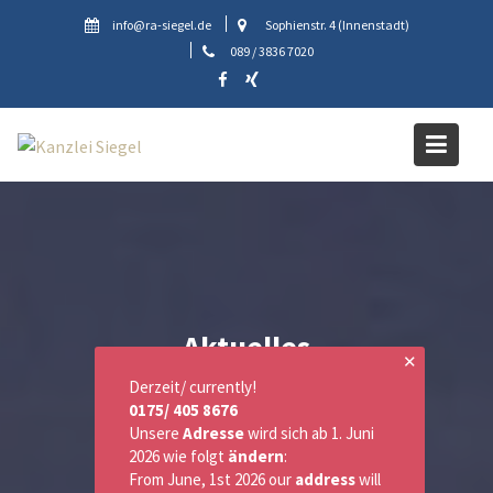
Skip
info@ra-siegel.de
Sophienstr. 4 (Innenstadt)
to
089 / 3836 7020
content
Aktuelles
✕
Derzeit/ currently!
0175/ 405 8676
Unsere
Adresse
wird sich ab 1. Juni
2026 wie folgt
ändern
:
From June, 1st 2026 our
address
will