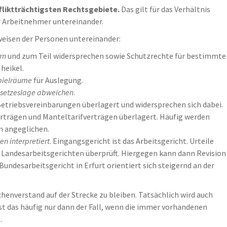
fliktträchtigsten Rechtsgebiete.
Das gilt für das Verhältnis
r Arbeitnehmer untereinander.
sweisen der Personen untereinander:
rn
und zum Teil widersprechen sowie Schutzrechte für bestimmte
heikel.
pielräume
für Auslegung.
esetzeslage abweichen
.
Betriebsvereinbarungen überlagert und widersprechen sich dabei.
rträgen und Manteltarifverträgen überlagert. Häufig werden
n angeglichen.
n interpretiert
. Eingangsgericht ist das Arbeitsgericht. Urteile
 Landesarbeitsgerichten überprüft. Hiergegen kann dann Revision
undesarbeitsgericht in Erfurt orientiert sich steigernd an der
henverstand auf der Strecke zu bleiben. Tatsächlich wird auch
ist das häufig nur dann der Fall, wenn die immer vorhandenen
.