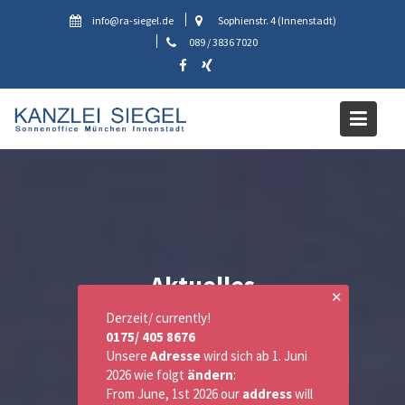
Skip
info@ra-siegel.de
Sophienstr. 4 (Innenstadt)
to
089 / 3836 7020
content
Aktuelles
✕
Derzeit/ currently!
0175/ 405 8676
Unsere
Adresse
wird sich ab 1. Juni
2026 wie folgt
ändern
:
From June, 1st 2026 our
address
will