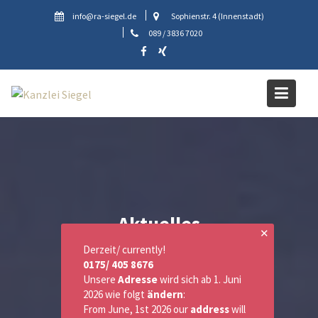
Skip
info@ra-siegel.de
Sophienstr. 4 (Innenstadt)
to
089 / 3836 7020
content
Aktuelles
✕
Derzeit/ currently!
0175/ 405 8676
Unsere
Adresse
wird sich ab 1. Juni
2026 wie folgt
ändern
:
From June, 1st 2026 our
address
will