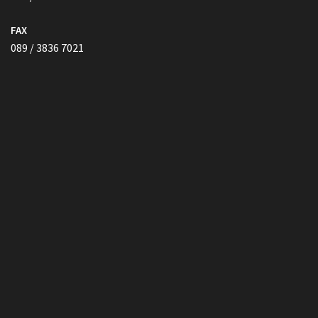
FAX
089 / 3836 7021
Vollmacht HIER herunterladen
Copyright © Kanzlei Siegel. Alle Rechte Vorbehalten.
Lawyer Zone by
Acme Themes
Impressum
Datenschutzerklärung