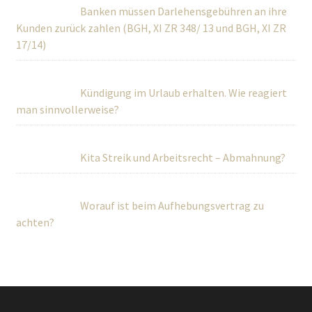
Banken müssen Darlehensgebühren an ihre
Kunden zurück zahlen (BGH, XI ZR 348/ 13 und BGH, XI ZR
17/14)
Kündigung im Urlaub erhalten. Wie reagiert
man sinnvollerweise?
Kita Streik und Arbeitsrecht – Abmahnung?
Worauf ist beim Aufhebungsvertrag zu
achten?