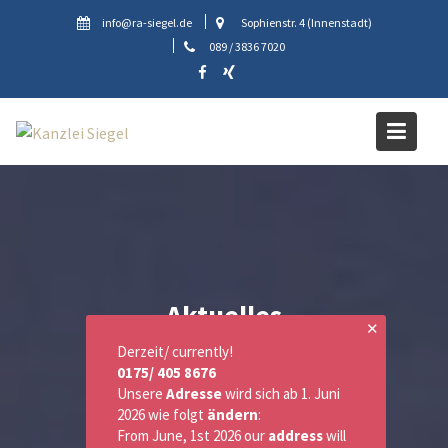
Skip
info@ra-siegel.de
Sophienstr. 4 (Innenstadt)
to
089 / 3836 7020
content
Aktuelles
✕
Derzeit/ currently!
0175/ 405 8676
Unsere
Adresse
wird sich ab 1. Juni
2026 wie folgt
ändern
:
From June, 1st 2026 our
address
will