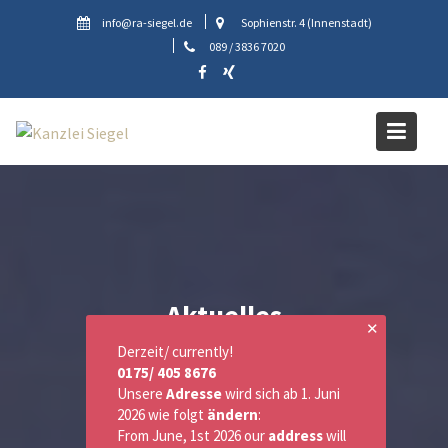
Skip
info@ra-siegel.de
Sophienstr. 4 (Innenstadt)
to
089 / 3836 7020
content
Aktuelles
✕
Derzeit/ currently!
0175/ 405 8676
Unsere
Adresse
wird sich ab 1. Juni
2026 wie folgt
ändern
:
From June, 1st 2026 our
address
will