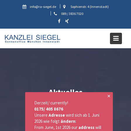
Skip
info@ra-siegel.de
Sophienstr. 4 (Innenstadt)
to
089 / 3836 7020
content
Aktuelles
✕
Derzeit/ currently!
0175/ 405 8676
Unsere
Adresse
wird sich ab 1. Juni
2026 wie folgt
ändern
:
From June, 1st 2026 our
address
will