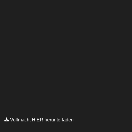
Vollmacht HIER herunterladen
Copyright © Kanzlei Siegel. Alle Rechte Vorbehalten.
Lawyer Zone by
Acme Themes
Impressum
Datenschutzerklärung