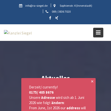
Skip
info@ra-siegel.de
Sophienstr. 4 (Innenstadt)
to
089 / 3836 7020
content
Aktuelles
✕
Derzeit/ currently!
0175/ 405 8676
Unsere
Adresse
wird sich ab 1. Juni
2026 wie folgt
ändern
:
From June, 1st 2026 our
address
will