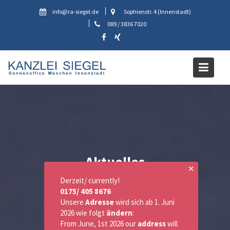
Skip
info@ra-siegel.de
Sophienstr. 4 (Innenstadt)
to
089 / 3836 7020
content
Aktuelles
✕
Derzeit/ currently!
0175/ 405 8676
Unsere
Adresse
wird sich ab 1. Juni
2026 wie folgt
ändern
:
From June, 1st 2026 our
address
will