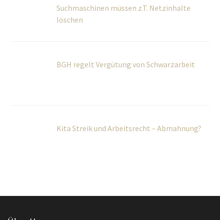
Suchmaschinen müssen z.T. Netzinhalte
löschen
BGH regelt Vergütung von Schwarzarbeit
Kita Streik und Arbeitsrecht – Abmahnung?
Über Uns
Wir betreuen Privatpersonen sowie kleine und mittlere
Unternehmen umfassend in rechtlichen und steuerlichen
Fragen.
Teilen