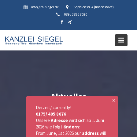
Skip
info@ra-siegel.de
Sophienstr. 4 (Innenstadt)
to
089 / 3836 7020
content
Aktuelles
✕
Derzeit/ currently!
0175/ 405 8676
Unsere
Adresse
wird sich ab 1. Juni
2026 wie folgt
ändern
:
From June, 1st 2026 our
address
will