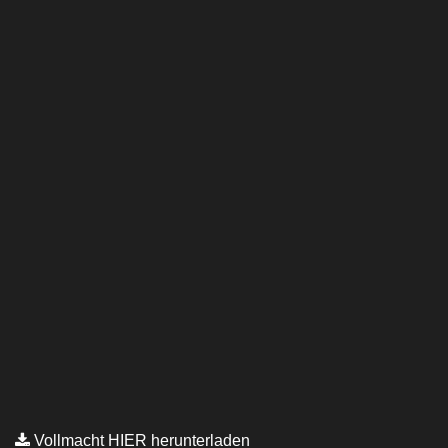
Vollmacht HIER herunterladen
Copyright © Kanzlei Siegel. Alle Rechte Vorbehalten.
Lawyer Zone by
Acme Themes
Impressum
Datenschutzerklärung