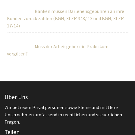
Banken müssen Darlehensgebühren an ihre
Kunden zurück zahlen (BGH, XI ZR 348/ 13 und BGH, XI ZR
17/14)
Muss der Arbeitgeber ein Praktikum
vergüten?
Über Uns
Wir betreuen Privatpersonen sowie kleine und mittlere
Unternehmen umfassend in rechtlichen und steuerlichen
Fragen.
Teilen