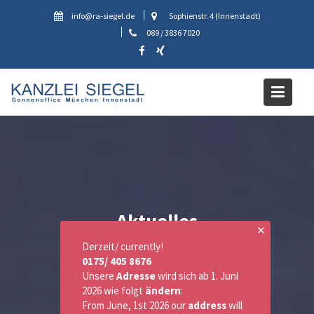
Skip
info@ra-siegel.de
Sophienstr. 4 (Innenstadt)
to
089 / 3836 7020
content
Aktuelles
✕
Derzeit/ currently!
0175/ 405 8676
Unsere
Adresse
wird sich ab 1. Juni
2026 wie folgt
ändern
:
From June, 1st 2026 our
address
will