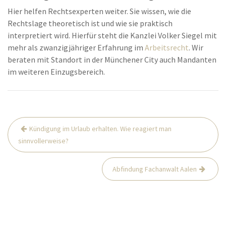
Hier helfen Rechtsexperten weiter. Sie wissen, wie die
Rechtslage theoretisch ist und wie sie praktisch
interpretiert wird. Hierfür steht die Kanzlei Volker Siegel mit
mehr als zwanzigjähriger Erfahrung im
Arbeitsrecht
. Wir
beraten mit Standort in der Münchener City auch Mandanten
im weiteren Einzugsbereich.
Beitrags-
Kündigung im Urlaub erhalten. Wie reagiert man
Navigation
sinnvollerweise?
Abfindung Fachanwalt Aalen