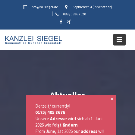
Skip
info@ra-siegel.de
Sophienstr. 4 (Innenstadt)
to
089 / 3836 7020
content
Aktuelles
✕
Derzeit/ currently!
0175/ 405 8676
Unsere
Adresse
wird sich ab 1. Juni
2026 wie folgt
ändern
:
From June, 1st 2026 our
address
will