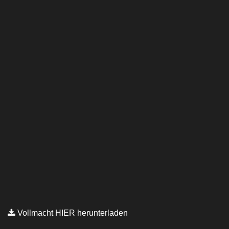
Vollmacht HIER herunterladen
Copyright © Kanzlei Siegel. Alle Rechte Vorbehalten.
Lawyer Zone by
Acme Themes
Impressum
Datenschutzerklärung