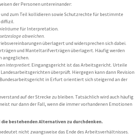
sweisen der Personen untereinander:
n
und zum Teil kollidieren sowie Schutzrechte für bestimmte
ffizil.
pielräume
für Interpretation.
esetzeslage abweichen
.
iebsvereinbarungen überlagert und widersprechen sich dabei.
rträgen und Manteltarifverträgen überlagert. Häufig werden
n angeglichen.
n interpretiert
. Eingangsgericht ist das Arbeitsgericht. Urteile
 Landesarbeitsgerichten überprüft. Hiergegen kann dann Revision
undesarbeitsgericht in Erfurt orientiert sich steigernd an der
verstand auf der Strecke zu bleiben. Tatsächlich wird auch häufig
s meist nur dann der Fall, wenn die immer vorhandenen Emotionen
nd die bestehenden Alternativen zu durchdenken.
bedeutet nicht zwangsweise das Ende des Arbeitsverhältnisses.