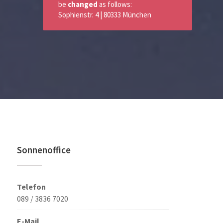
be
changed
as follows:
Sophienstr. 4 | 80333 München
Sonnenoffice
Telefon
089 / 3836 7020
E-Mail