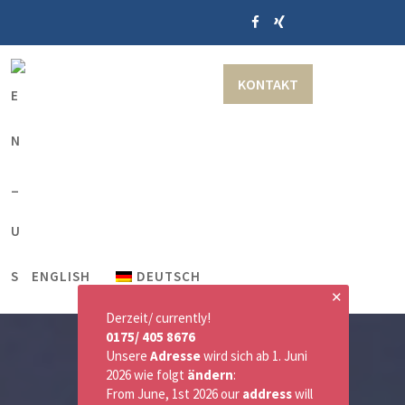
KONTAKT
ENGLISH
DEUTSCH
✕
Derzeit/ currently!
0175/ 405 8676
Unsere
Adresse
wird sich ab 1. Juni
2026 wie folgt
ändern
:
From June, 1st 2026 our
address
will