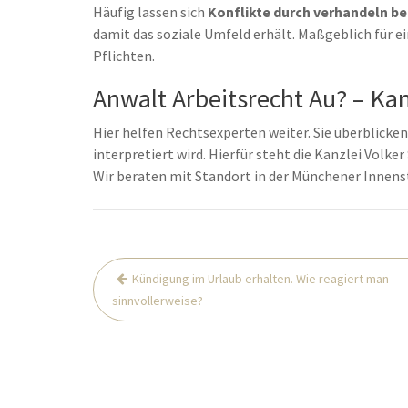
Häufig lassen sich
Konflikte durch verhandeln be
damit das soziale Umfeld erhält. Maßgeblich für e
Pflichten.
Anwalt Arbeitsrecht Au? – Kan
Hier helfen Rechtsexperten weiter. Sie überblicken,
interpretiert wird. Hierfür steht die Kanzlei Volk
Wir beraten mit Standort in der Münchener Innen
Beitrags-
Kündigung im Urlaub erhalten. Wie reagiert man
Navigation
sinnvollerweise?