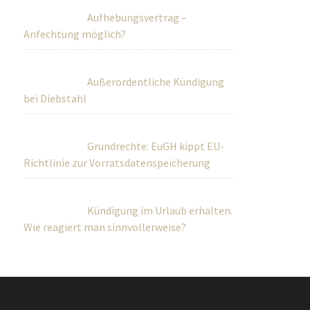
Aufhebungsvertrag –
Anfechtung möglich?
Außerordentliche Kündigung
bei Diebstahl
Grundrechte: EuGH kippt EU-
Richtlinie zur Vorratsdatenspeicherung
Kündigung im Urlaub erhalten.
Wie reagiert man sinnvollerweise?