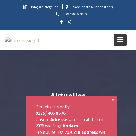
Skip
info@ra-siegel.de
Sophienstr. 4 (Innenstadt)
to
089 / 3836 7020
content
Aktuelles
✕
Derzeit/ currently!
0175/ 405 8676
Unsere
Adresse
wird sich ab 1. Juni
2026 wie folgt
ändern
:
From June, 1st 2026 our
address
will