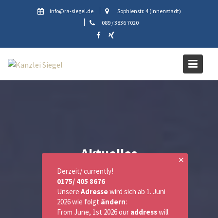
Skip
info@ra-siegel.de
Sophienstr. 4 (Innenstadt)
to
089 / 3836 7020
content
Aktuelles
✕
Derzeit/ currently!
0175/ 405 8676
Unsere
Adresse
wird sich ab 1. Juni
2026 wie folgt
ändern
:
From June, 1st 2026 our
address
will