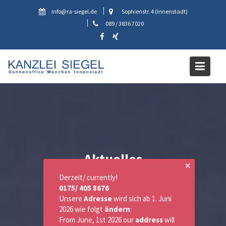
Skip
info@ra-siegel.de
Sophienstr. 4 (Innenstadt)
to
089 / 3836 7020
content
Aktuelles
✕
Derzeit/ currently!
0175/ 405 8676
Unsere
Adresse
wird sich ab 1. Juni
2026 wie folgt
ändern
:
From June, 1st 2026 our
address
will