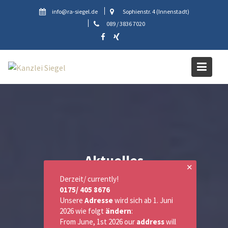
Skip
info@ra-siegel.de
Sophienstr. 4 (Innenstadt)
to
089 / 3836 7020
content
Aktuelles
✕
Derzeit/ currently!
0175/ 405 8676
Unsere
Adresse
wird sich ab 1. Juni
2026 wie folgt
ändern
:
From June, 1st 2026 our
address
will