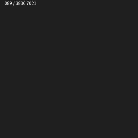
089 / 3836 7021
Vollmacht HIER herunterladen
Copyright © Kanzlei Siegel. Alle Rechte Vorbehalten.
Lawyer Zone by
Acme Themes
Impressum
Datenschutzerklärung