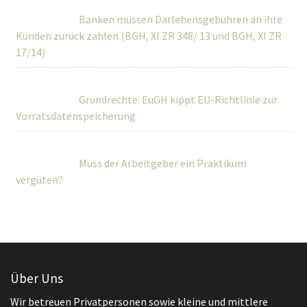
Banken müssen Darlehensgebühren an ihre
Kunden zurück zahlen (BGH, XI ZR 348/ 13 und BGH, XI ZR
17/14)
Grundrechte: EuGH kippt EU-Richtlinie zur
Vorratsdatenspeicherung
Muss der Arbeitgeber ein Praktikum
vergüten?
Über Uns
Wir betreuen Privatpersonen sowie kleine und mittlere