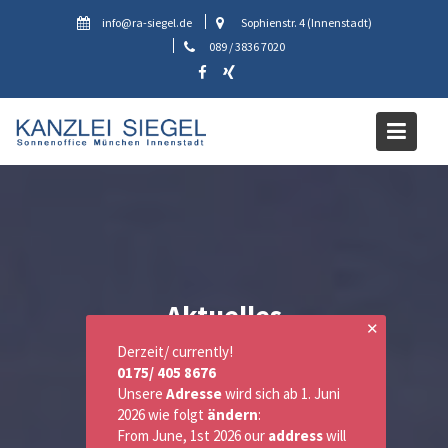
Skip
info@ra-siegel.de
Sophienstr. 4 (Innenstadt)
to
089 / 3836 7020
content
Aktuelles
✕
Derzeit/ currently!
0175/ 405 8676
Unsere
Adresse
wird sich ab 1. Juni
2026 wie folgt
ändern
:
From June, 1st 2026 our
address
will