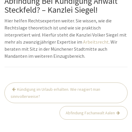
Abfindung Bei Kündigung Anwalt
Steckfeld? – Kanzlei Siegel!
Hier helfen Rechtsexperten weiter. Sie wissen, wie die
Rechtslage theoretisch ist und wie sie praktisch
interpretiert wird. Hierfür steht die Kanzlei Volker Siegel mit
mehr als zwanzigjähriger Expertise im
Arbeitsrecht
. Wir
beraten mit Sitz in der Münchener Stadtmitte auch
Mandanten im weiteren Einzugsbereich.
Beitrags-
Kündigung im Urlaub erhalten. Wie reagiert man
Navigation
sinnvollerweise?
Abfindung Fachanwalt Aalen