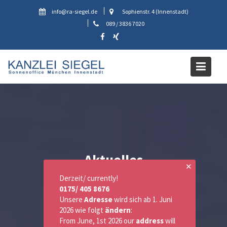
Skip
info@ra-siegel.de
Sophienstr. 4 (Innenstadt)
to
089 / 3836 7020
content
Aktuelles
✕
Derzeit/ currently!
0175/ 405 8676
Unsere
Adresse
wird sich ab 1. Juni
2026 wie folgt
ändern
:
From June, 1st 2026 our
address
will