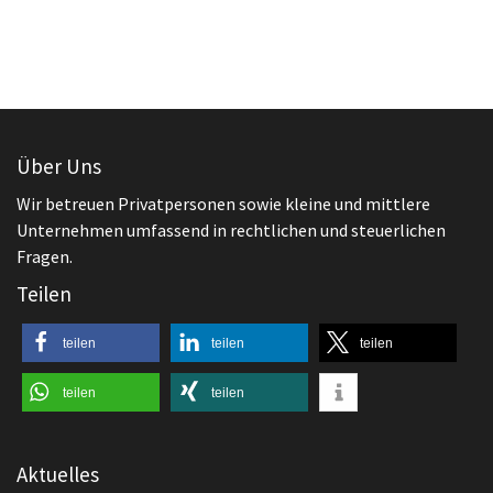
Über Uns
Wir betreuen Privatpersonen sowie kleine und mittlere
Unternehmen umfassend in rechtlichen und steuerlichen
Fragen.
Teilen
teilen
teilen
teilen
teilen
teilen
Aktuelles
,
Arbeitsrecht
Beendigung des Arbeitsverhältnisses
Worauf ist beim Aufhebungsvertrag zu
achten?