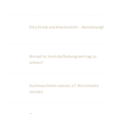
Worauf ist beim Aufhebungsvertrag zu
achten?
Suchmaschinen müssen z.T. Netzinhalte
löschen
Zeugnis
Grundrechte: EuGH kippt EU-Richtlinie zur
Vorratsdatenspeicherung