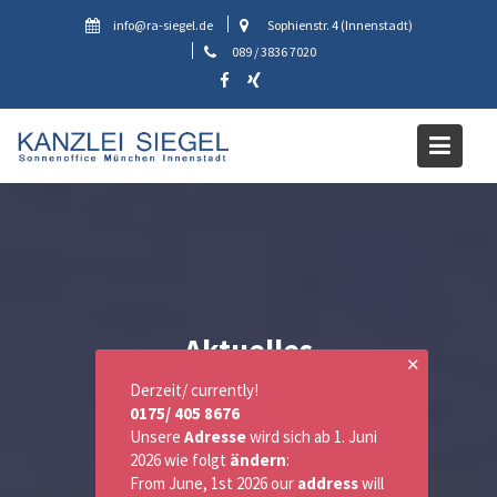
Skip
info@ra-siegel.de
Sophienstr. 4 (Innenstadt)
to
089 / 3836 7020
content
Aktuelles
✕
Derzeit/ currently!
0175/ 405 8676
Unsere
Adresse
wird sich ab 1. Juni
2026 wie folgt
ändern
:
From June, 1st 2026 our
address
will