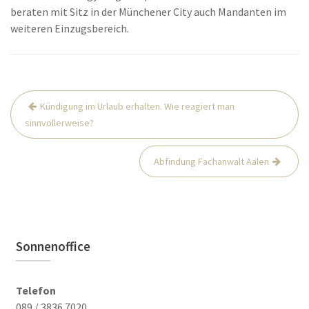
beraten mit Sitz in der Münchener City auch Mandanten im
weiteren Einzugsbereich.
Beitrags-
Kündigung im Urlaub erhalten. Wie reagiert man
Navigation
sinnvollerweise?
Abfindung Fachanwalt Aalen
Sonnenoffice
Telefon
089 / 3836 7020