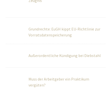
Außerordentliche Kündigung bei Diebstahl
Muss der Arbeitgeber ein Praktikum
vergüten?
Über Uns
Wir betreuen Privatpersonen sowie kleine und mittlere
Unternehmen umfassend in rechtlichen und steuerlichen
Fragen.
Teilen