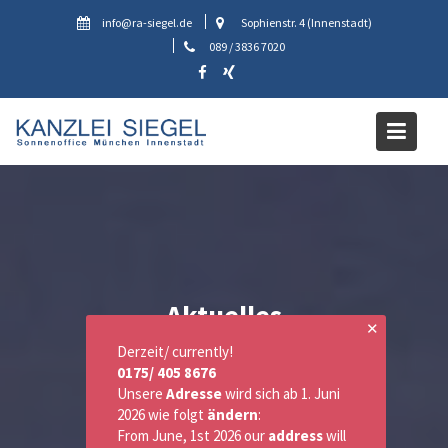
Skip
info@ra-siegel.de
Sophienstr. 4 (Innenstadt)
to
089 / 3836 7020
content
Aktuelles
✕
Derzeit/ currently!
0175/ 405 8676
Unsere
Adresse
wird sich ab 1. Juni
2026 wie folgt
ändern
:
From June, 1st 2026 our
address
will