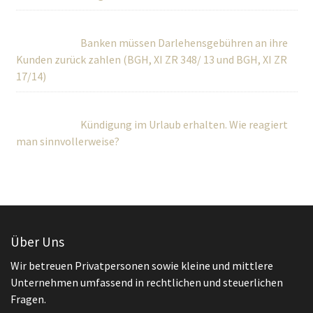
Banken müssen Darlehensgebühren an ihre
Kunden zurück zahlen (BGH, XI ZR 348/ 13 und BGH, XI ZR
17/14)
Kündigung im Urlaub erhalten. Wie reagiert
man sinnvollerweise?
Über Uns
Wir betreuen Privatpersonen sowie kleine und mittlere
Unternehmen umfassend in rechtlichen und steuerlichen
Fragen.