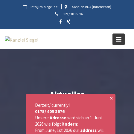
Skip
info@ra-siegel.de
Sophienstr. 4 (Innenstadt)
to
089 / 3836 7020
content
Aktuelles
✕
Derzeit/ currently!
0175/ 405 8676
Unsere
Adresse
wird sich ab 1. Juni
2026 wie folgt
ändern
:
From June, 1st 2026 our
address
will