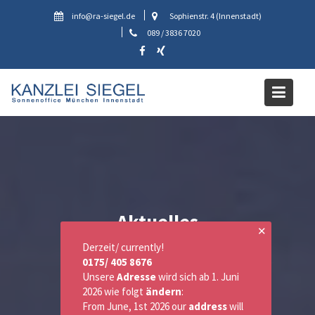
Skip
info@ra-siegel.de
Sophienstr. 4 (Innenstadt)
to
089 / 3836 7020
content
Aktuelles
✕
Derzeit/ currently!
0175/ 405 8676
Unsere
Adresse
wird sich ab 1. Juni
2026 wie folgt
ändern
:
From June, 1st 2026 our
address
will