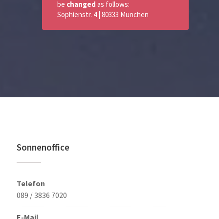
be
changed
as follows:
Sophienstr. 4 | 80333 München
Sonnenoffice
Telefon
089 / 3836 7020
E-Mail