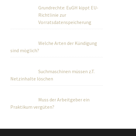
Grundrechte: EuGH kippt EU-
Richtlinie zur Vorratsdatenspeicherung
Welche Arten der Kündigung
sind möglich?
Suchmaschinen müssen z.T.
Netzinhalte löschen
Muss der Arbeitgeber ein
Praktikum vergüten?