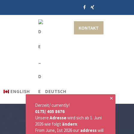
KONTAKT
ENGLISH
DEUTSCH
✕
Derzeit/ currently!
0175/ 405 8676
Unsere
Adresse
wird sich ab 1. Juni
2026 wie folgt
ändern
:
From June, 1st 2026 our
address
will