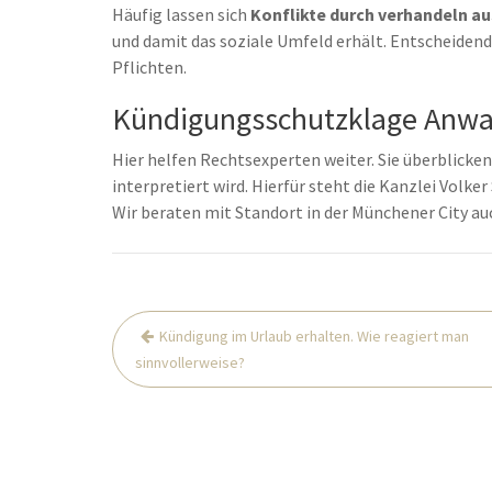
Häufig lassen sich
Konflikte durch verhandeln a
und damit das soziale Umfeld erhält. Entscheidend
Pflichten.
Kündigungsschutzklage Anwal
Hier helfen Rechtsexperten weiter. Sie überblicken,
interpretiert wird. Hierfür steht die Kanzlei Volk
Wir beraten mit Standort in der Münchener City a
Beitrags-
Kündigung im Urlaub erhalten. Wie reagiert man
Navigation
sinnvollerweise?