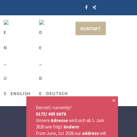
KONTAKT
ENGLISH
DEUTSCH
✕
Derzeit/ currently!
0175/ 405 8676
Unsere
Adresse
wird sich ab 1. Juni
2026 wie folgt
ändern
:
From June, 1st 2026 our
address
will