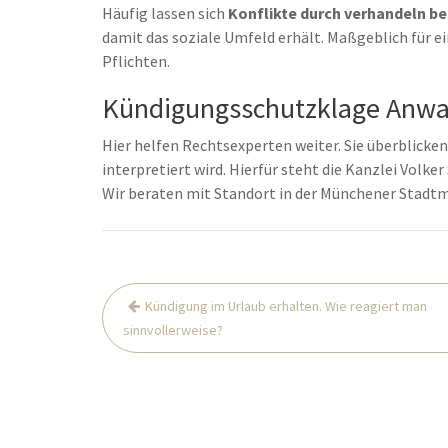
Häufig lassen sich
Konflikte durch verhandeln be
damit das soziale Umfeld erhält. Maßgeblich für e
Pflichten.
Kündigungsschutzklage Anwalt
Hier helfen Rechtsexperten weiter. Sie überblicken,
interpretiert wird. Hierfür steht die Kanzlei Volke
Wir beraten mit Standort in der Münchener Stadt
Beitrags-
Kündigung im Urlaub erhalten. Wie reagiert man
Navigation
sinnvollerweise?