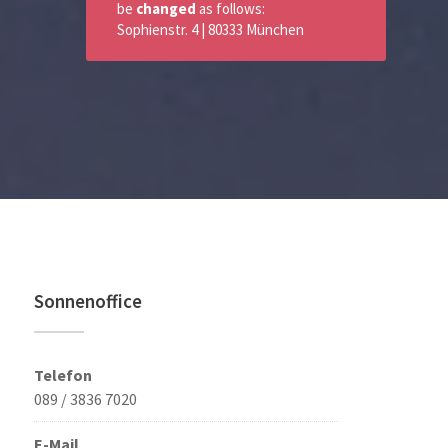
be
changed
as follows:
Sophienstr. 4 | 80333 München
Sonnenoffice
Telefon
089 / 3836 7020
E-Mail