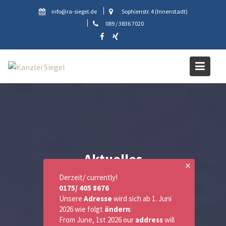
Skip
info@ra-siegel.de
Sophienstr. 4 (Innenstadt)
to
089 / 3836 7020
content
Aktuelles
✕
Derzeit/ currently!
0175/ 405 8676
Unsere
Adresse
wird sich ab 1. Juni
2026 wie folgt
ändern
:
From June, 1st 2026 our
address
will