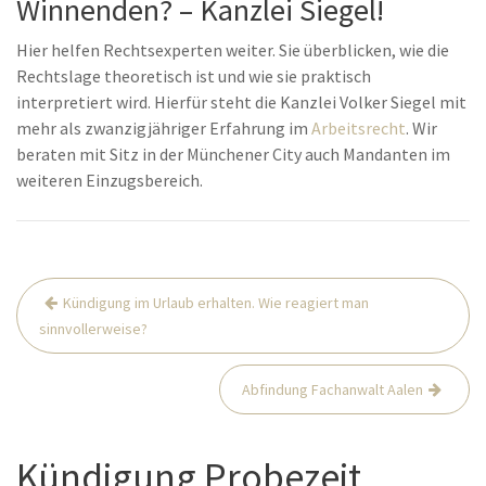
Winnenden? – Kanzlei Siegel!
Hier helfen Rechtsexperten weiter. Sie überblicken, wie die
Rechtslage theoretisch ist und wie sie praktisch
interpretiert wird. Hierfür steht die Kanzlei Volker Siegel mit
mehr als zwanzigjähriger Erfahrung im
Arbeitsrecht
. Wir
beraten mit Sitz in der Münchener City auch Mandanten im
weiteren Einzugsbereich.
Beitrags-
Kündigung im Urlaub erhalten. Wie reagiert man
Navigation
sinnvollerweise?
Abfindung Fachanwalt Aalen
Kündigung Probezeit