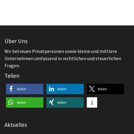
Wir betreuen Privatpersonen sowie kleine und mittlere
Unternehmen umfassend in rechtlichen und steuerlichen
Fragen.
Teilen
teilen
teilen
teilen
teilen
teilen
Aktuelles
,
Arbeitsrecht
Beendigung des Arbeitsverhältnisses
Aufhebungsvertrag – Anfechtung möglich?
,
Allgemeines
Arbeitsrecht