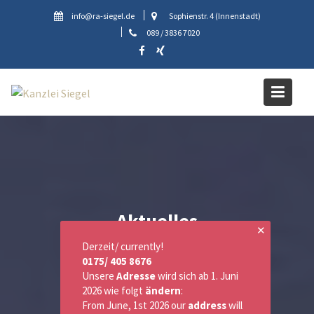
Skip
info@ra-siegel.de
Sophienstr. 4 (Innenstadt)
to
089 / 3836 7020
content
Aktuelles
✕
Derzeit/ currently!
0175/ 405 8676
Unsere
Adresse
wird sich ab 1. Juni
2026 wie folgt
ändern
:
From June, 1st 2026 our
address
will