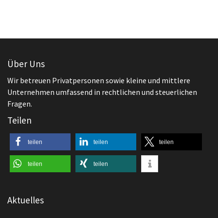
Über Uns
Wir betreuen Privatpersonen sowie kleine und mittlere
Unternehmen umfassend in rechtlichen und steuerlichen
Fragen.
Teilen
teilen
teilen
teilen
teilen
teilen
Aktuelles
,
Arbeitsrecht
Beendigung des Arbeitsverhältnisses
Kündigen – wie mache ich es richtig?