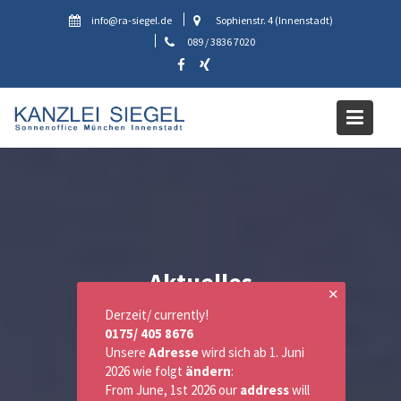
Skip
info@ra-siegel.de
Sophienstr. 4 (Innenstadt)
to
089 / 3836 7020
content
Aktuelles
✕
Derzeit/ currently!
0175/ 405 8676
Unsere
Adresse
wird sich ab 1. Juni
2026 wie folgt
ändern
:
From June, 1st 2026 our
address
will