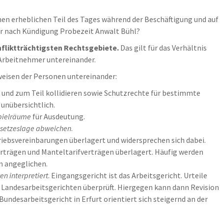
nen erheblichen Teil des Tages während der Beschäftigung und auf
er nach Kündigung Probezeit Anwalt Bühl?
nfliktträchtigsten Rechtsgebiete.
Das gilt für das Verhältnis
 Arbeitnehmer untereinander.
sweisen der Personen untereinander:
und zum Teil kollidieren sowie Schutzrechte für bestimmte
unübersichtlich.
pielräume
für Ausdeutung.
esetzeslage abweichen
.
iebsvereinbarungen überlagert und widersprechen sich dabei.
rträgen und Manteltarifverträgen überlagert. Häufig werden
n angeglichen.
n interpretiert
. Eingangsgericht ist das Arbeitsgericht. Urteile
 Landesarbeitsgerichten überprüft. Hiergegen kann dann Revision
undesarbeitsgericht in Erfurt orientiert sich steigernd an der