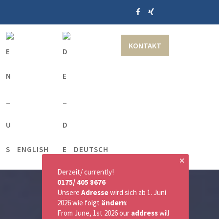
KONTAKT
ENGLISH
DEUTSCH
✕
Derzeit/ currently!
0175/ 405 8676
Unsere
Adresse
wird sich ab 1. Juni
2026 wie folgt
ändern
:
From June, 1st 2026 our
address
will