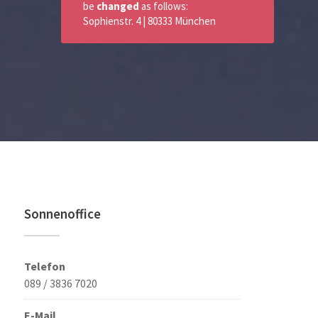
be
changed
as follows:
Sophienstr. 4 | 80333 München
Sonnenoffice
Telefon
089 / 3836 7020
E-Mail