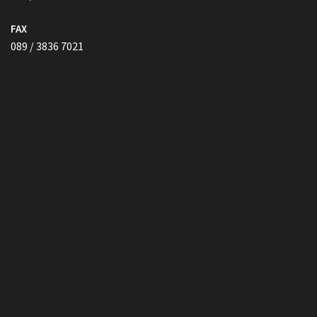
FAX
089 / 3836 7021
Vollmacht HIER herunterladen
Copyright © Kanzlei Siegel. Alle Rechte Vorbehalten.
Lawyer Zone by
Acme Themes
Impressum
Datenschutzerklärung