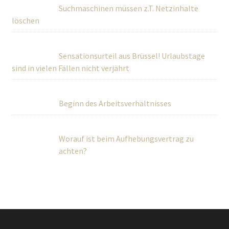
Suchmaschinen müssen z.T. Netzinhalte
löschen
Sensationsurteil aus Brüssel! Urlaubstage
sind in vielen Fällen nicht verjährt
Beginn des Arbeitsverhältnisses
Worauf ist beim Aufhebungsvertrag zu
achten?
Über Uns