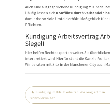
Auch eine ausgesprochene Kündigung z.B. bedeutet
Häufig lassen sich
Konflikte durch verhandeln b
damit das soziale Umfeld erhält. Maßgeblich für e
Pflichten.
Kündigung Arbeitsvertrag Ar
Siegel!
Hier helfen Rechtsexperten weiter. Sie überblicken,
interpretiert wird. Hierfür steht die Kanzlei Volke
Wir beraten mit Sitz in der Münchener City auch 
Beitrags-
Kündigung im Urlaub erhalten. Wie reagiert man
Navigation
sinnvollerweise?