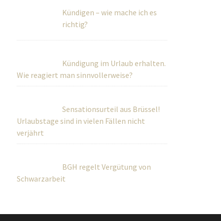
Kündigen – wie mache ich es
richtig?
Kündigung im Urlaub erhalten.
Wie reagiert man sinnvollerweise?
Sensationsurteil aus Brüssel!
Urlaubstage sind in vielen Fällen nicht
verjährt
BGH regelt Vergütung von
Schwarzarbeit