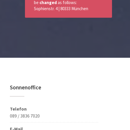
be
changed
as follows:
Sophienstr. 4 | 80333 München
Sonnenoffice
Telefon
089 / 3836 7020
E-Mail