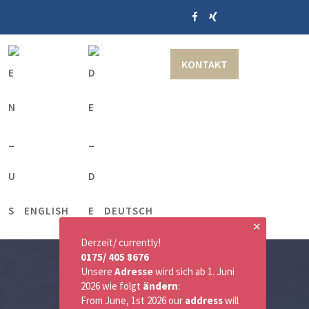
KONTAKT
ENGLISH
DEUTSCH
✕
Derzeit/ currently!
0175/ 405 8676
Unsere
Adresse
wird sich ab 1. Juni
2026 wie folgt
ändern
:
From June, 1st 2026 our
address
will