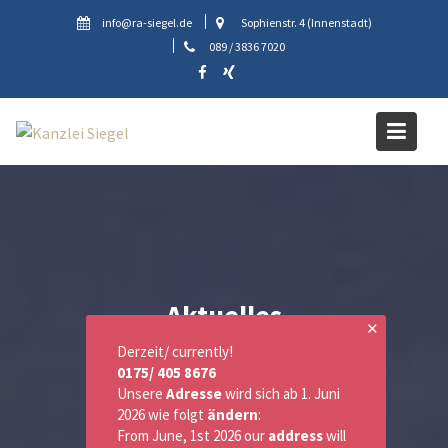
Skip
info@ra-siegel.de
Sophienstr. 4 (Innenstadt)
to
089 / 3836 7020
content
Aktuelles
✕
Derzeit/ currently!
0175/ 405 8676
Unsere
Adresse
wird sich ab 1. Juni
2026 wie folgt
ändern
:
From June, 1st 2026 our
address
will