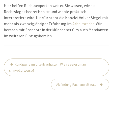
Hier helfen Rechtsexperten weiter. Sie wissen, wie die
Rechtslage theoretisch ist und wie sie praktisch
interpretiert wird. Hierfür steht die Kanzlei Volker Siegel mit
mehr als zwanzigjähriger Erfahrung im
Arbeitsrecht
. Wir
beraten mit Standort in der Münchener City auch Mandanten
im weiteren Einzugsbereich.
Beitrags-
Kündigung im Urlaub erhalten. Wie reagiert man
Navigation
sinnvollerweise?
Abfindung Fachanwalt Aalen