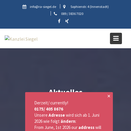
Skip
info@ra-siegel.de
Sophienstr. 4 (Innenstadt)
to
089 / 3836 7020
content
Aktuelles
✕
Derzeit/ currently!
0175/ 405 8676
Unsere
Adresse
wird sich ab 1. Juni
2026 wie folgt
ändern
:
From June, 1st 2026 our
address
will