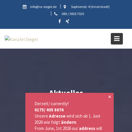
Skip
info@ra-siegel.de
Sophienstr. 4 (Innenstadt)
to
089 / 3836 7020
content
Aktuelles
✕
Derzeit/ currently!
0175/ 405 8676
Unsere
Adresse
wird sich ab 1. Juni
2026 wie folgt
ändern
:
From June, 1st 2026 our
address
will