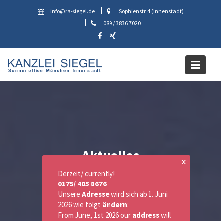
Skip
info@ra-siegel.de
Sophienstr. 4 (Innenstadt)
to
089 / 3836 7020
content
Aktuelles
✕
Derzeit/ currently!
0175/ 405 8676
Unsere
Adresse
wird sich ab 1. Juni
2026 wie folgt
ändern
:
From June, 1st 2026 our
address
will