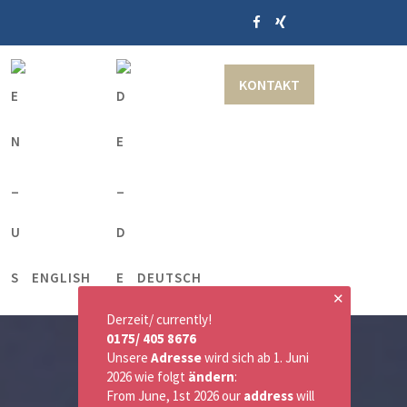
KONTAKT
ENGLISH
DEUTSCH
✕
Derzeit/ currently!
0175/ 405 8676
Unsere
Adresse
wird sich ab 1. Juni
2026 wie folgt
ändern
:
From June, 1st 2026 our
address
will