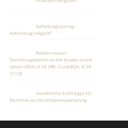
Praktikum vergüten?
Aufhebungsvertrag –
Anfechtung möglich?
Banken müssen
Darlehensgebühren an ihre Kunden zurück
zahlen (BGH, XI ZR 348/ 13 und BGH, XI ZR
17/14)
Grundrechte: EuGH kippt EU-
Richtlinie zur Vorratsdatenspeicherung