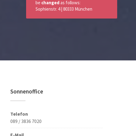
be
changed
as follows:
Sophienstr. 4 | 80333 München
Sonnenoffice
Telefon
089 / 3836 7020
E-Mail