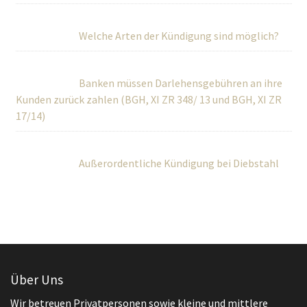
Welche Arten der Kündigung sind möglich?
Banken müssen Darlehensgebühren an ihre
Kunden zurück zahlen (BGH, XI ZR 348/ 13 und BGH, XI ZR
17/14)
Außerordentliche Kündigung bei Diebstahl
Über Uns
Wir betreuen Privatpersonen sowie kleine und mittlere
Unternehmen umfassend in rechtlichen und steuerlichen