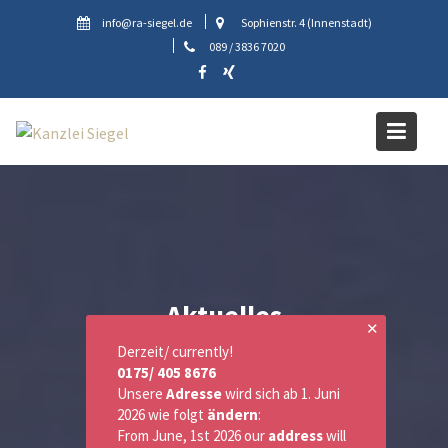
Skip
info@ra-siegel.de
Sophienstr. 4 (Innenstadt)
to
089 / 3836 7020
content
Aktuelles
✕
Derzeit/ currently!
0175/ 405 8676
Unsere
Adresse
wird sich ab 1. Juni
2026 wie folgt
ändern
:
From June, 1st 2026 our
address
will