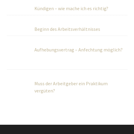
Kündigen – wie mache ich es richtig?
Beginn des Arbeitsverhältnisses
Aufhebungsvertrag – Anfechtung möglich?
Muss der Arbeitgeber ein Praktikum
vergüten?
Über Uns
Wir betreuen Privatpersonen sowie kleine und mittlere