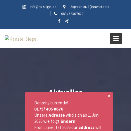
Skip
info@ra-siegel.de
Sophienstr. 4 (Innenstadt)
to
089 / 3836 7020
content
Aktuelles
✕
Derzeit/ currently!
0175/ 405 8676
Unsere
Adresse
wird sich ab 1. Juni
2026 wie folgt
ändern
:
From June, 1st 2026 our
address
will