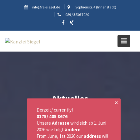
Skip
info@ra-siegel.de
Sophienstr. 4 (Innenstadt)
to
089 / 3836 7020
content
Aktuelles
✕
Derzeit/ currently!
0175/ 405 8676
Unsere
Adresse
wird sich ab 1. Juni
2026 wie folgt
ändern
:
From June, 1st 2026 our
address
will