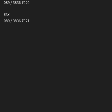
089 / 3836 7020
FAX
089 / 3836 7021
Vollmacht HIER herunterladen
Copyright © Kanzlei Siegel. Alle Rechte Vorbehalten.
Lawyer Zone by
Acme Themes
Impressum
Datenschutzerklärung