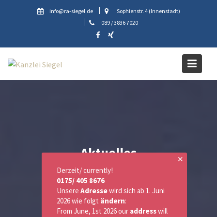
Skip
info@ra-siegel.de
Sophienstr. 4 (Innenstadt)
to
089 / 3836 7020
content
Aktuelles
✕
Derzeit/ currently!
0175/ 405 8676
Unsere
Adresse
wird sich ab 1. Juni
2026 wie folgt
ändern
:
From June, 1st 2026 our
address
will