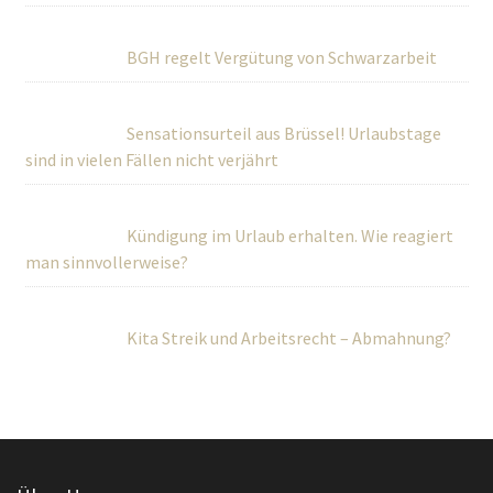
BGH regelt Vergütung von Schwarzarbeit
Sensationsurteil aus Brüssel! Urlaubstage
sind in vielen Fällen nicht verjährt
Kündigung im Urlaub erhalten. Wie reagiert
man sinnvollerweise?
Kita Streik und Arbeitsrecht – Abmahnung?